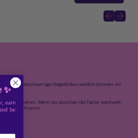
,
Meri
Vorheriges Bild
Nächstes B
E
gen dir, was hochwertige Nagelfolien wirklich können: ein
e ✨
in.
en im Weg stehen. Wenn du spontan die Farbe wechseln
r, earn
ggressives Aceton.
 and be