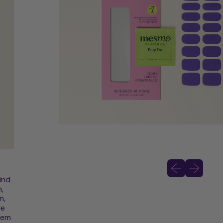
Vorheriges Bild
Nächstes B
ind
,
n,
de
dem