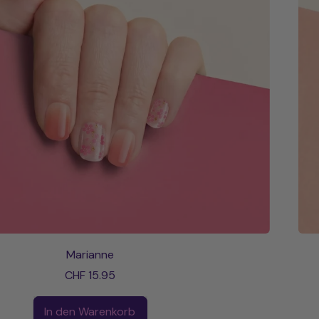
Marianne
CHF 15.95
aler Preis
In den Warenkorb