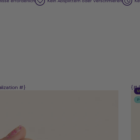
forderlich
Kein Absplittern oder Verschmieren
Keine Tr
lization #}
{# 
U